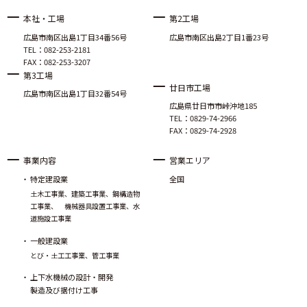
本社・工場
第2工場
広島市南区出島1丁目34番56号
広島市南区出島2丁目1番23号
TEL：082-253-2181
FAX：082-253-3207
第3工場
廿日市工場
広島市南区出島1丁目32番54号
広島県廿日市市峠沖地185
TEL：0829-74-2966
FAX：0829-74-2928
事業内容
営業エリア
特定建設業
全国
土木工事業、建築工事業、鋼構造物
工事業、 機械器具設置工事業、水
道施設工事業
一般建設業
とび・土工工事業、管工事業
上下水機械の設計・開発
製造及び据付け工事